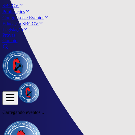
SBCCV
Publicações
Congressos e Eventos
Educação SBCCV
Legislação
Provas
Contato
Carregando eventos...