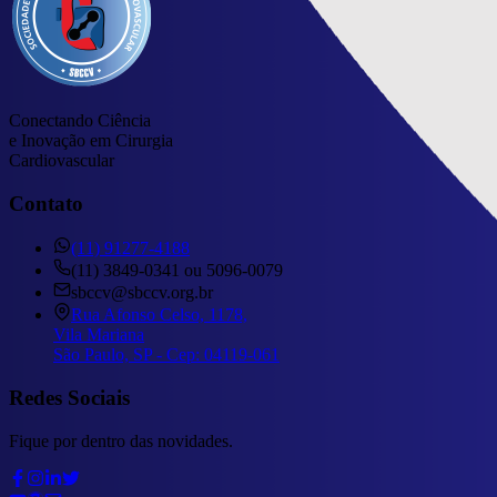
Conectando Ciência
e Inovação em Cirurgia
Cardiovascular
Contato
(11) 91277-4188
(11) 3849-0341 ou 5096-0079
sbccv@sbccv.org.br
Rua Afonso Celso, 1178,
Vila Mariana
São Paulo, SP - Cep: 04119-061
Redes Sociais
Fique por dentro das novidades.